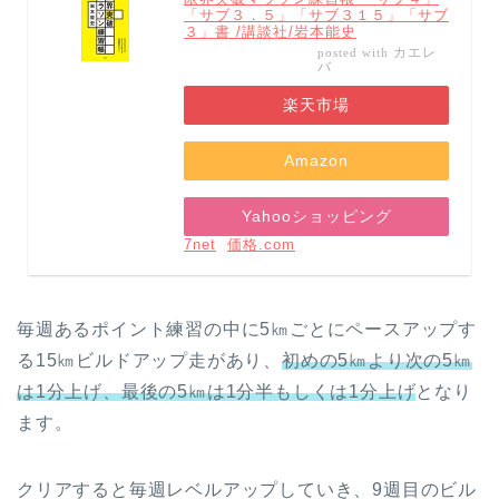
「サブ３．５」「サブ３１５」「サブ
３」書 /講談社/岩本能史
カエレ
posted with
バ
楽天市場
Amazon
Yahooショッピング
7net
価格.com
毎週あるポイント練習の中に5㎞ごとにペースアップす
る15㎞ビルドアップ走があり、
初めの5㎞より次の5㎞
は1分上げ、最後の5㎞は1分半もしくは1分上げ
となり
ます。
クリアすると毎週レベルアップしていき、
9週目のビル