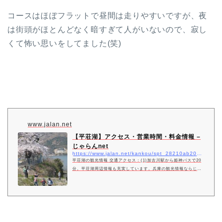
コースはほぼフラットで昼間は走りやすいですが、夜
は街頭がほとんどなく暗すぎて人がいないので、寂し
くて怖い思いをしてました(笑)
www.jalan.net
【平荘湖】アクセス・営業時間・料金情報 –
じゃらんnet
https://www.jalan.net/kankou/spt_28210ab2030004778/
平荘湖の観光情報 交通アクセス：(1)加古川駅から姫神バスで20
分。平荘湖周辺情報も充実しています。兵庫の観光情報ならじゃ
らんnet 加古川の水を揚水した人造湖。春は桜、みもざ、夏はあ
じさい、秋は紅葉と四季を通じて楽しめる自然がいっぱいです