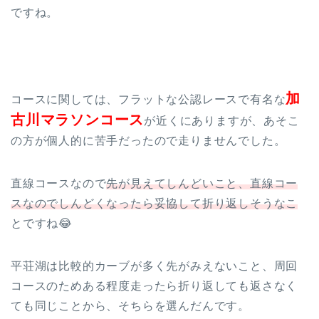
ですね。
加
コースに関しては、フラットな公認レースで有名な
古川マラソンコース
が近くにありますが、あそこ
の方が個人的に苦手だったので走りませんでした。
直線コースなので
先が見えてしんどいこと、直線コー
スなのでしんどくなったら妥協して折り返しそうなこ
とですね😂
TOP
平荘湖は比較的カーブが多く先がみえないこと、
周回
コースのためある程度走ったら折り返しても返さなく
プロフィール
ても同じことから、そちらを選んだんです。