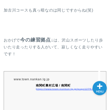
股関節唇損傷手術記
加古川コースも真っ暗なのは同じですからね(笑)
股関節唇損傷の論文紹介
振り返り
今の練習拠点↓
おかげで
は、沢山スポーツしたり歩
旅ラン
いたり走ったりする人がいて、寂しくなく走りやすい
です！
お問い合わせ
www.town.nankan.lg.jp
南関町農村広場 / 南関町
https://www.town.nankan.lg.jp/page1275.html
MENU