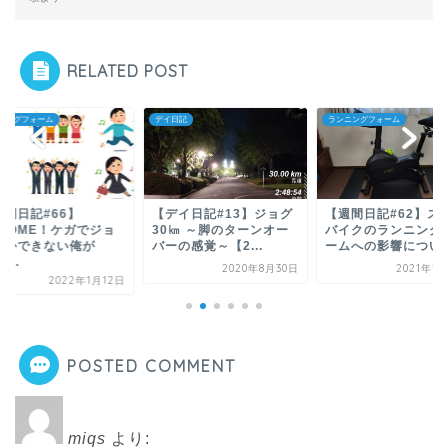
RELATED POST
イ日記
ランニングフォーム
ランニングフォーム
デイ日記#13】ジョグ
【週間日記#62】スピン
【ランニングフォー
0㎞ ～脚のターンオー
バイクのランニングフォ
スピードに対するピ
ーの感覚～【2...
ームへの影響について...
数からケガのしやす
が...
2020年8月30日
2021年12月9日
2020年
POSTED COMMENT
miqs
より: