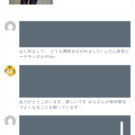
TOP
【ランニングフォーム】サンダルで走るとフォアフ
ット走法が身につくか？実体験より
に
miqs
より
2023年8月18日
プロフィール
はじめまして。 とても興味をひかれました! ふだん改造ビ
ーチサンダルやlun…
股関節唇損傷手術記
【股関節唇損傷手術記#20/術後8週目】術後7~8週
股関節唇損傷の論文紹介
目に気づいた重要なリハの方法について
に
kwaz
より
2022年4月29日
振り返り
ありがとうございます。嬉しいです みちさんが保存療法
でよくなることを願っています…
旅ラン
【股関節唇損傷手術記#20/術後8週目】術後7~8週
お問い合わせ
目に気づいた重要なリハの方法について
に
みち
よ