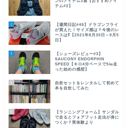
ンのアイテム3選【おすすめアイ
テム#2】
2
【週間日記#49】ドラゴンフライ
が買えた！サイズ感は？今後のレ
ースは⁉【2021年8月30日～9月5
日】
3
【シューズレビュー#3】
SAUCONY ENDORPHIN
SPEED【キロ4分ペースで5㎞走
った始めの感想】
4
自炊セットをレンタルして初めて
本を自炊してみた
5
【ランニングフォーム】サンダル
で走るとフォアフット走法が身に
つくか？実体験より