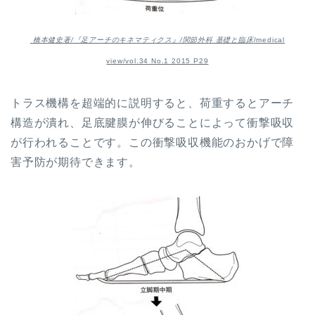
橋本健史著/『足アーチのキネマティクス』/関節外科 基礎と臨床
/medical
view/vol.34 No.1 2015 P29
トラス機構を
超端的に説明すると
、荷重するとアーチ
構造が潰れ、
足底腱膜が伸びることによって衝撃吸収
が行われることです。
この衝撃吸収機能のおかげで障
害予防が期待できます。