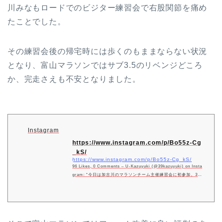
川みなもロードでのビジター練習会で右股関節を痛め
たことでした。
その練習会後の帰宅時には歩くのもままならない状況
となり、富山マラソンではサブ3.5のリベンジどころ
か、完走さえも不安となりました。
Instagram
https://www.instagram.com/p/Bo55z-Cg
_kS/
https://www.instagram.com/p/Bo55z-Cg_kS/
96 Likes, 0 Comments – U-Kazuyuki (@39kazuyuki) on Insta
gram: “今日は加古川のマラソンチーム主催練習会に初参加。30k
m予定でしたが股関節痛で途中リタイア。富山マラソンまで痛み
のでないフォームに改善できるか不安。昼からウェルネスセンタ
ーでトレーニング。…”