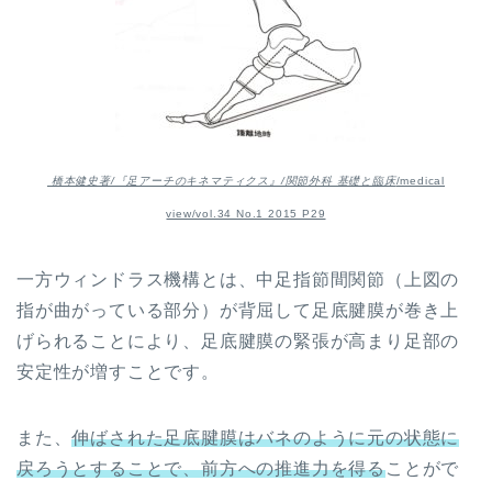
橋本健史著/『足アーチのキネマティクス』/関節外科 基礎と臨床
/medical
view/vol.34 No.1 2015 P29
一方ウィンドラス機構とは、中足指節間関節（上図の
指が曲がっている部分）が背屈して足底腱膜が巻き上
げられることにより、足底腱膜の緊張が高まり足部の
安定性が増すことです。
また、
伸ばされた足底腱膜はバネのように元の状態に
戻ろうとすることで、前方への推進力を得る
ことがで