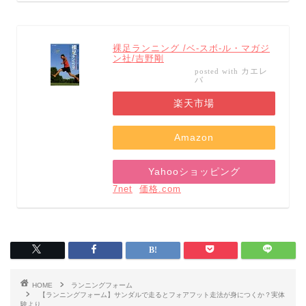
裸足ランニング /ベ-スボ-ル・マガジ
ン社/吉野剛
カエレ
posted with
バ
楽天市場
Amazon
Yahooショッピング
7net
価格.com
HOME
ランニングフォーム
【ランニングフォーム】サンダルで走るとフォアフット走法が身につくか？実体
験より