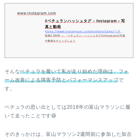
www.instagram.com
#ベチュランハッシュタグ – Instagram • 写
真と動画
https://www.instagram.com/explore/tags/ベチュラン/?hl=ja
投稿5,364件 ― 「ベチュラン」ハッシュタグのInstagramの写真
や動画をチェックしよう
そんな
ベチュラを履いて私が走り始めた理由は、フォ
ーム改善による障害予防とパフォーマンスアップ
で
す。
ベチュラの思い出としては2018年の富山マラソンに履
いて走ったことです😆
そのきっかけは、富山マラソン2週間前に参加した加古