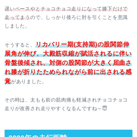
遅いペースやとチョコチョコ走りになって膝下だけで
走ってまう
ので、しっかり後ろに肘を引くことを意識
しました。
リカバリー期(支持期)の股関節伸
そうすると、
展角が伸び、大殿筋収縮が賦活されるに伴い
骨盤後傾され、対側の股関節が大きく屈曲さ
れ膝が折りたためられながら前に出される感
覚
がありました。
その時は、太もも前の筋肉痛も軽減されチョコチョコ
走りが改善され走りやすくなるんですね～😇