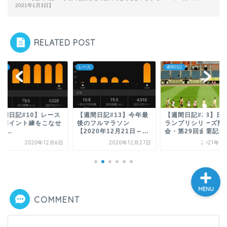
股関節唇損傷手術記
2021年1月3日】
股関節唇損傷の論文紹介
RELATED POST
振り返り
ス
週間日記
股関節唇損傷
旅ラン
週間日記#13】今年最
【週間日記#28】日本グ
【週間日記#59】股
お問い合わせ
のフルマラソン
ランプリシリーズ熊本大
唇損傷⁉股関節痛で1
020年12月21日～...
会・第29回金栗記念...
走れ...
2020年12月27日
2021年4月16日
2021年11
MENU
COMMENT