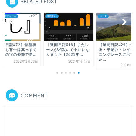
RELATED POST
ニングフォーム
週間日記
レース
週間日記#72】骨盤後
【週間日記#16】またレ
【週間日記#29】北
しても背中は真っすぐ
ースが相次いで中止にな
州・平尾台トレイル
し」の字の姿勢で走...
りました【2021年...
ニングレースに出て
た...
2022年2月28日
2021年1月17日
2021年4
COMMENT