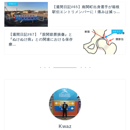
【週間日記#65】南関町出身選手が箱根
駅伝エントリメンバーに！痛みは減っ...
【週間日記#67】『股関節唇損傷』と
『ぬけぬけ病』との関連における保存
療...
Kwaz