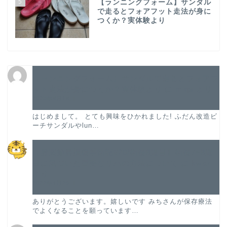
5
【ランニングフォーム】サンダル
で走るとフォアフット走法が身に
つくか？実体験より
TOP
【ランニングフォーム】サンダルで走るとフォアフ
ット走法が身につくか？実体験より
に
miqs
より
2023年8月18日
プロフィール
はじめまして。 とても興味をひかれました! ふだん改造ビ
ーチサンダルやlun…
股関節唇損傷手術記
【股関節唇損傷手術記#20/術後8週目】術後7~8週
股関節唇損傷の論文紹介
目に気づいた重要なリハの方法について
に
kwaz
より
2022年4月29日
振り返り
ありがとうございます。嬉しいです みちさんが保存療法
でよくなることを願っています…
旅ラン