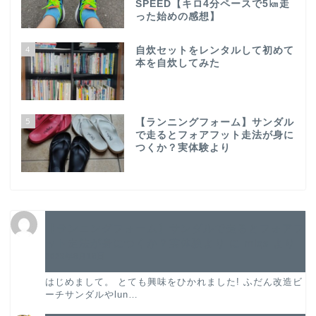
SPEED【キロ4分ペースで5㎞走
った始めの感想】
4
自炊セットをレンタルして初めて
本を自炊してみた
5
【ランニングフォーム】サンダル
で走るとフォアフット走法が身に
つくか？実体験より
TOP
【ランニングフォーム】サンダルで走るとフォアフ
ット走法が身につくか？実体験より
に
miqs
より
2023年8月18日
プロフィール
はじめまして。 とても興味をひかれました! ふだん改造ビ
ーチサンダルやlun…
股関節唇損傷手術記