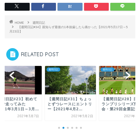
HOME
週間日記
【週間日記#34】親知らず最後の1本抜歯したら痛かった【2021年5月17日～5
月23日】
RELATED POST
ス
週間日記
週間日記
週間日記#23】初めて
【週間日記#31】ちょっ
【週間日記#28】日
伝で走ってみた
とずつレースにエントリ
ランプリシリーズ熊
021年3月1日～3月...
ー【2021年4月2...
会・第29回金栗記念..
2021年3月7日
2021年5月2日
2021年4