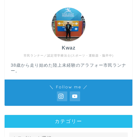
Kwaz
市民ランナー／認定理学療法士(スポーツ・運動器・脳卒中)
38歳から走り始めた陸上未経験のアラフォー市民ランナ
ー。
＼ Follow me ／
カテゴリー