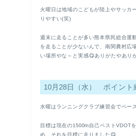
火曜日は地域のこどもが陸上やサッカ
りやすい(笑)
週末に走ることが多い熊本県民総合運
を走ることが少ないんで、南関農村広
い場所やな～と実感😋ありがたやあり
10月28日（水） ポイント
水曜はランニングクラブ練習会でペース8
目標は現在の1500m自己ベストVDOTを
め、それを目標に走りました😋