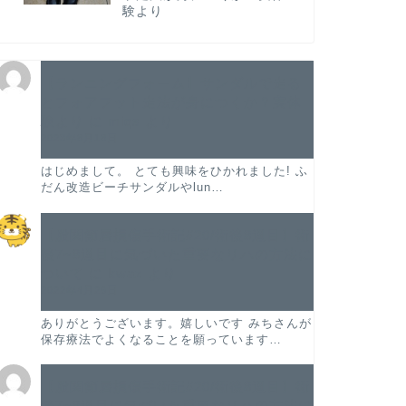
験より
【ランニングフォーム】サンダルで走る
とフォアフット走法が身につくか？実体
験より
に
miqs
より
2023年8月18日
はじめまして。 とても興味をひかれました! ふ
だん改造ビーチサンダルやlun…
【股関節唇損傷手術記#20/術後8週目】術
後7~8週目に気づいた重要なリハの方法に
ついて
に
kwaz
より
2022年4月29日
ありがとうございます。嬉しいです みちさんが
保存療法でよくなることを願っています…
【股関節唇損傷手術記#20/術後8週目】術
後7~8週目に気づいた重要なリハの方法に