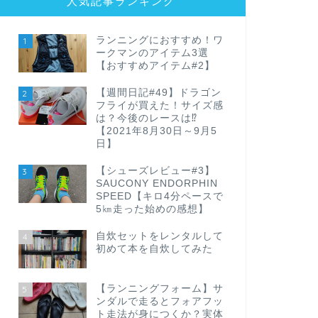
人気記事ランキング
ランニングにおすすめ！ワ
1
ークマンのアイテム3選
【おすすめアイテム#2】
【週間日記#49】ドラゴン
2
フライが買えた！サイズ感
は？今後のレースは⁉
【2021年8月30日～9月5
日】
【シューズレビュー#3】
3
SAUCONY ENDORPHIN
SPEED【キロ4分ペースで
5㎞走った始めの感想】
自炊セットをレンタルして
4
初めて本を自炊してみた
【ランニングフォーム】サ
5
ンダルで走るとフォアフッ
ト走法が身につくか？実体