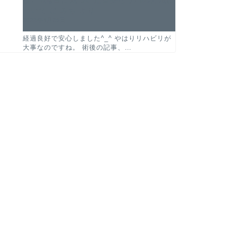
ついて
に
みち
より
2022年4月29日
経過良好で安心しました^_^ やはりリハビリが
大事なのですね。 術後の記事、…