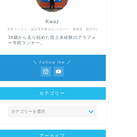
Kwaz
市民ランナー／認定理学療法士(スポーツ・運動器・脳卒中)
38歳から走り始めた陸上未経験のアラフォ
ー市民ランナー。
＼ Follow me ／
カテゴリー
アーカイブ