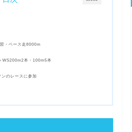
習・ペース走8000m
㎞
WS200m2本・100m5本
ソンのレースに参加