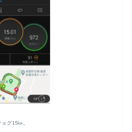
ョグ15㎞。