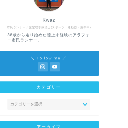
Kwaz
市民ランナー／認定理学療法士(スポーツ・運動器・脳卒中)
38歳から走り始めた陸上未経験のアラフォ
ー市民ランナー。
＼ Follow me ／
カテゴリー
アーカイブ