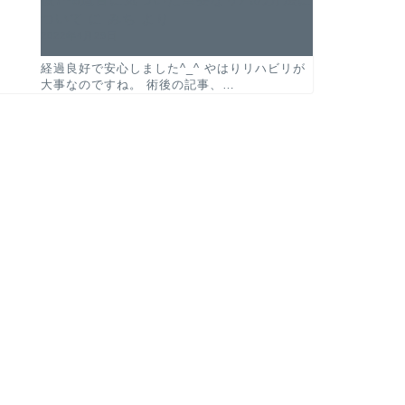
ついて
に
みち
より
2022年4月29日
経過良好で安心しました^_^ やはりリハビリが
大事なのですね。 術後の記事、…