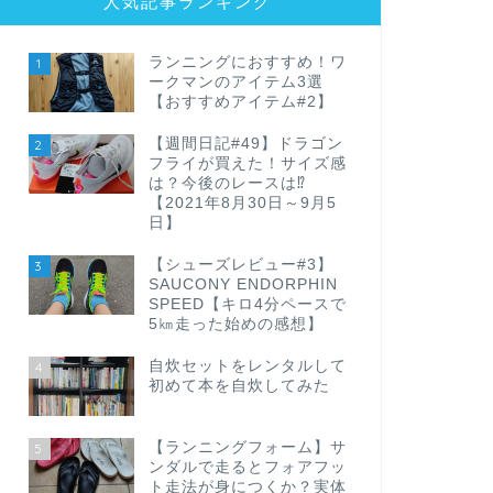
人気記事ランキング
ランニングにおすすめ！ワ
1
ークマンのアイテム3選
【おすすめアイテム#2】
【週間日記#49】ドラゴン
2
フライが買えた！サイズ感
は？今後のレースは⁉
【2021年8月30日～9月5
日】
【シューズレビュー#3】
3
SAUCONY ENDORPHIN
SPEED【キロ4分ペースで
5㎞走った始めの感想】
自炊セットをレンタルして
4
初めて本を自炊してみた
【ランニングフォーム】サ
5
ンダルで走るとフォアフッ
ト走法が身につくか？実体