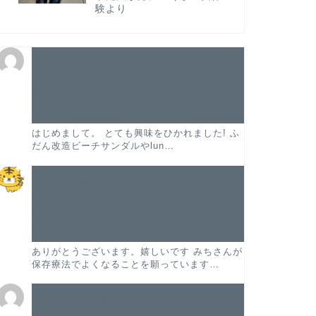
験より
【ランニングフォーム】サンダルで走る
とフォアフット走法が身につくか？実体
験より
に
miqs
より
2023年8月18日
はじめまして。 とても興味をひかれました! ふ
だん改造ビーチサンダルやlun…
【股関節唇損傷手術記#20/術後8週目】術
後7~8週目に気づいた重要なリハの方法に
ついて
に
kwaz
より
2022年4月29日
ありがとうございます。嬉しいです みちさんが
保存療法でよくなることを願っています…
【股関節唇損傷手術記#20/術後8週目】術
後7~8週目に気づいた重要なリハの方法に