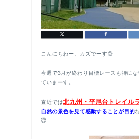
こんにちわー、カズでーす😋
今週で3月が終わり目標レースも特に
ていまーす。
北九州・平尾台トレイル
直近では
自然の景色を見て感動することが目的
😇