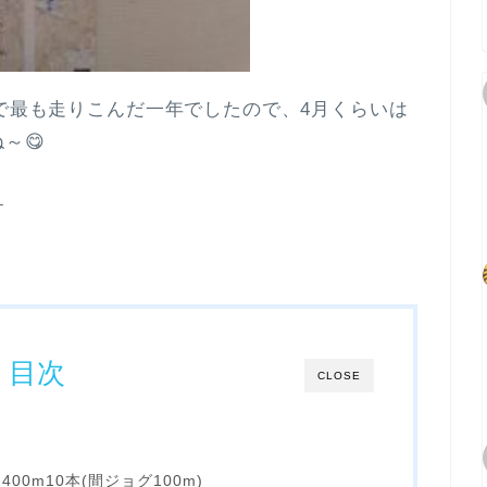
生で最も走りこんだ一年でしたので、4月くらいは
～😋
す
目次
CLOSE
00m10本(間ジョグ100m)