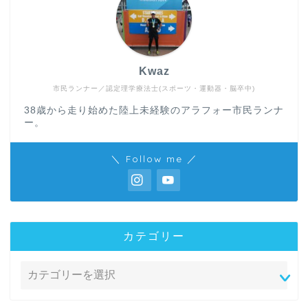
Kwaz
市民ランナー／認定理学療法士(スポーツ・運動器・脳卒中)
38歳から走り始めた陸上未経験のアラフォー市民ランナ
ー。
＼ Follow me ／
カテゴリー