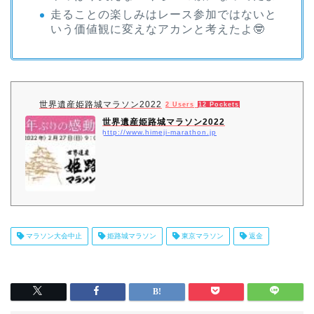
走ることの楽しみはレース参加ではないと
いう価値観に変えなアカンと考えたよ🤓
世界遺産姫路城マラソン2022
2 Users
12 Pockets
世界遺産姫路城マラソン2022
http://www.himeji-marathon.jp
マラソン大会中止
姫路城マラソン
東京マラソン
返金