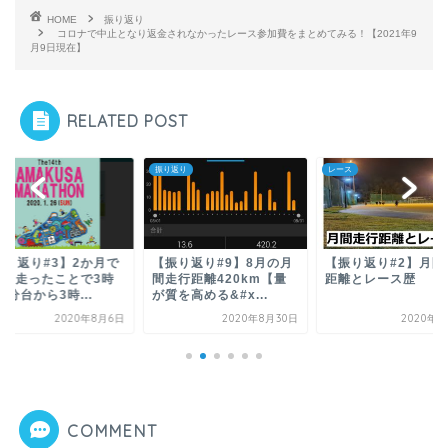
HOME
振り返り
コロナで中止となり返金されなかったレース参加費をまとめてみる！【2021年9
月9日現在】
RELATED POST
返り
レース
振り返り
振り返り#9】8月の月
【振り返り#2】月間走行
【振り返り#6】猛暑
走行距離420km【量
距離とレース歴
続く中でどうやって
を高める&#x...
ニングを積み重ねるか.
2020年8月30日
2020年8月6日
2020年8
COMMENT