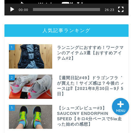
股関節唇損傷手術記
00:00
26:23
股関節唇損傷の論文紹介
人気記事ランキング
振り返り
1
ランニングにおすすめ！ワークマ
ンのアイテム3選【おすすめアイ
旅ラン
テム#2】
お問い合わせ
2
【週間日記#49】ドラゴンフライ
が買えた！サイズ感は？今後のレ
ースは⁉【2021年8月30日～9月5
日】
3
【シューズレビュー#3】
MENU
SAUCONY ENDORPHIN
SPEED【キロ4分ペースで5㎞走
った始めの感想】