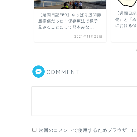
【週間日記
南関町出身選手
【週間日記#60】やっぱり股関節
傷』と『ぬ
メンバー
唇損傷だった！保存療法で様子
における保
いる【...
見みることにして熊本みな...
021年12月26日
2021年11月22日
COMMENT
次回のコメントで使用するためブラウザーに