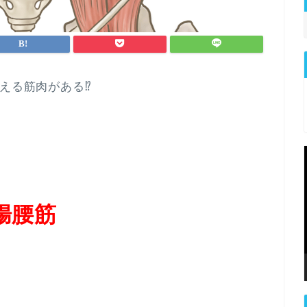
補える筋肉がある⁉
腸腰筋