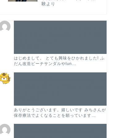
験より
【ランニングフォーム】サンダルで走る
とフォアフット走法が身につくか？実体
験より
に
miqs
より
2023年8月18日
はじめまして。 とても興味をひかれました! ふ
だん改造ビーチサンダルやlun…
【股関節唇損傷手術記#20/術後8週目】術
後7~8週目に気づいた重要なリハの方法に
ついて
に
kwaz
より
2022年4月29日
ありがとうございます。嬉しいです みちさんが
関節唇損傷
股関節唇損傷
保存療法でよくなることを願っています…
【股関節唇損傷手術記#20/術後8週目】術
後7~8週目に気づいた重要なリハの方法に