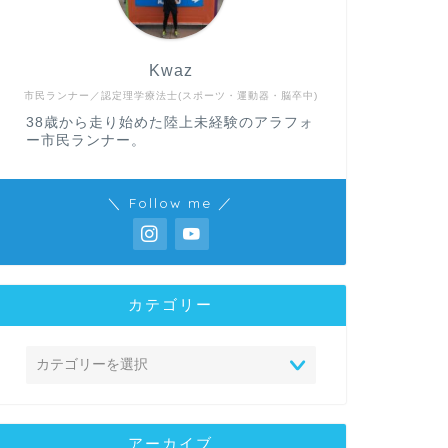
Kwaz
市民ランナー／認定理学療法士(スポーツ・運動器・脳卒中)
38歳から走り始めた陸上未経験のアラフォ
ー市民ランナー。
＼ Follow me ／
カテゴリー
アーカイブ