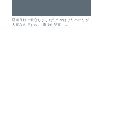
ついて
に
みち
より
2022年4月29日
関節唇損傷の超おすすめ学習
股関節唇損傷で休養中の武藤敬
画
司が3ヶ月で復帰宣言したことの
経過良好で安心しました^_^ やはりリハビリが
考察
大事なのですね。 術後の記事、…
2023年8月31日
2022年5月6