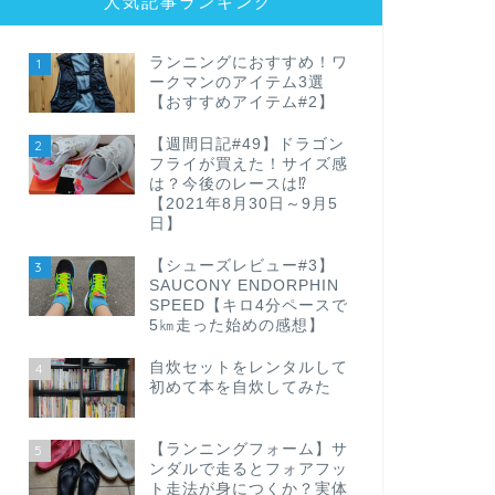
人気記事ランキング
ランニングにおすすめ！ワ
1
ークマンのアイテム3選
【おすすめアイテム#2】
【週間日記#49】ドラゴン
2
フライが買えた！サイズ感
は？今後のレースは⁉
【2021年8月30日～9月5
日】
【シューズレビュー#3】
3
SAUCONY ENDORPHIN
SPEED【キロ4分ペースで
5㎞走った始めの感想】
自炊セットをレンタルして
4
初めて本を自炊してみた
【ランニングフォーム】サ
5
ンダルで走るとフォアフッ
ト走法が身につくか？実体