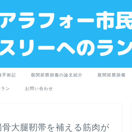
傷手術記
股関節唇損傷の論文紹介
股関節唇損傷
旅ラン
お問い合わせ
腸骨大腿靭帯を補える筋肉が