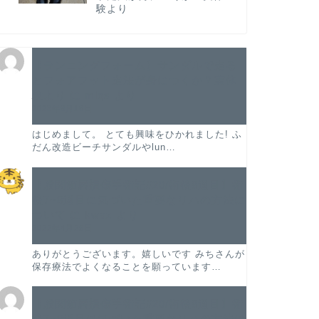
験より
【ランニングフォーム】サンダルで走る
とフォアフット走法が身につくか？実体
験より
に
miqs
より
2023年8月18日
はじめまして。 とても興味をひかれました! ふ
だん改造ビーチサンダルやlun…
【股関節唇損傷手術記#20/術後8週目】術
後7~8週目に気づいた重要なリハの方法に
ついて
に
kwaz
より
2022年4月29日
ありがとうございます。嬉しいです みちさんが
保存療法でよくなることを願っています…
【股関節唇損傷手術記#20/術後8週目】術
後7~8週目に気づいた重要なリハの方法に