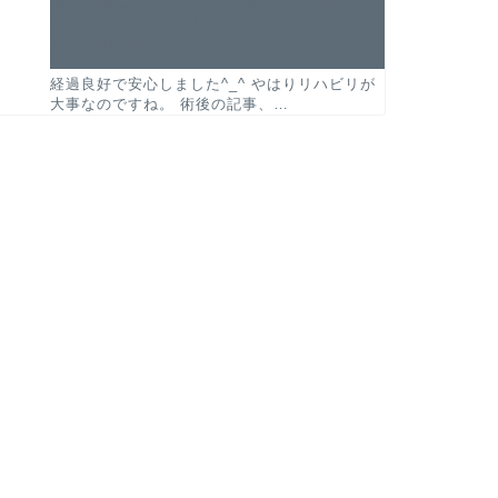
ついて
に
みち
より
2022年4月29日
経過良好で安心しました^_^ やはりリハビリが
大事なのですね。 術後の記事、…