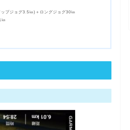
(アップジョグ3.5㎞)＋ロングジョグ30㎞
1㎞