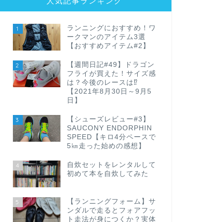
人気記事ランキング
ランニングにおすすめ！ワ
1
ークマンのアイテム3選
【おすすめアイテム#2】
【週間日記#49】ドラゴン
2
フライが買えた！サイズ感
は？今後のレースは⁉
【2021年8月30日～9月5
日】
【シューズレビュー#3】
3
SAUCONY ENDORPHIN
SPEED【キロ4分ペースで
5㎞走った始めの感想】
自炊セットをレンタルして
4
初めて本を自炊してみた
【ランニングフォーム】サ
5
ンダルで走るとフォアフッ
ト走法が身につくか？実体