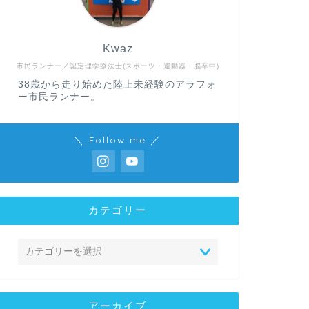
Kwaz
市民ランナー／認定理学療法士(スポーツ・運動器・脳卒中)
38歳から走り始めた陸上未経験のアラフォ
ー市民ランナー。
＼ Follow me ／
カテゴリー
アーカイブ