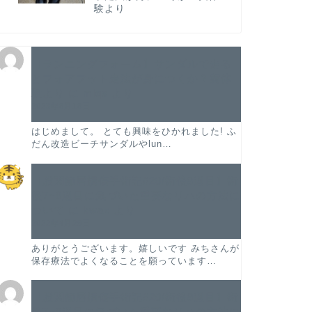
験より
【ランニングフォーム】サンダルで走る
とフォアフット走法が身につくか？実体
験より
に
miqs
より
2023年8月18日
はじめまして。 とても興味をひかれました! ふ
だん改造ビーチサンダルやlun…
【股関節唇損傷手術記#20/術後8週目】術
後7~8週目に気づいた重要なリハの方法に
ついて
に
kwaz
より
2022年4月29日
ありがとうございます。嬉しいです みちさんが
保存療法でよくなることを願っています…
【股関節唇損傷手術記#20/術後8週目】術
後7~8週目に気づいた重要なリハの方法に