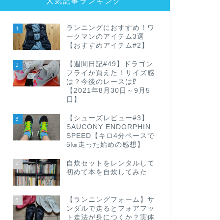
人気記事ランキング
ランニングにおすすめ！ワ
1
ークマンのアイテム3選
【おすすめアイテム#2】
【週間日記#49】ドラゴン
2
フライが買えた！サイズ感
は？今後のレースは⁉
【2021年8月30日～9月5
日】
【シューズレビュー#3】
3
SAUCONY ENDORPHIN
SPEED【キロ4分ペースで
5㎞走った始めの感想】
自炊セットをレンタルして
4
初めて本を自炊してみた
【ランニングフォーム】サ
5
ンダルで走るとフォアフッ
ト走法が身につくか？実体