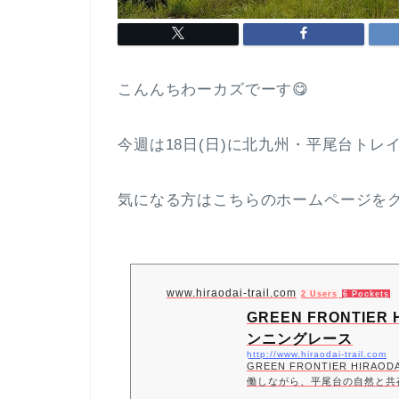
こんんちわーカズでーす😋
今週は18日(日)に北九州・平尾台ト
気になる方はこちらのホームページを
www.hiraodai-trail.com
2 Users
6 Pockets
GREEN FRONTIE
ンニングレース
http://www.hiraodai-trail.com
GREEN FRONTIER HIR
働しながら、平尾台の自然と共