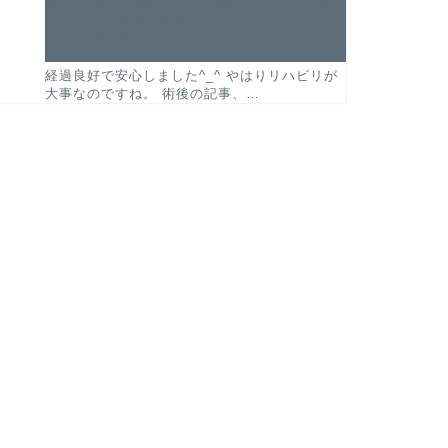
ついて
に
みち
より
2022年4月29日
経過良好で安心しました^_^ やはりリハビリが
大事なのですね。 術後の記事、…