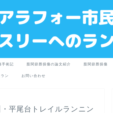
傷手術記
股関節唇損傷の論文紹介
股関節唇損傷
旅ラン
お問い合わせ
州・平尾台トレイルランニン