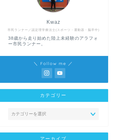
Kwaz
市民ランナー／認定理学療法士(スポーツ・運動器・脳卒中)
38歳から走り始めた陸上未経験のアラフォ
ー市民ランナー。
＼ Follow me ／
カテゴリー
アーカイブ