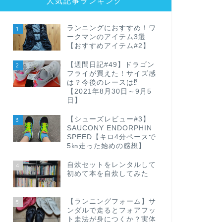
人気記事ランキング
ランニングにおすすめ！ワ
1
ークマンのアイテム3選
【おすすめアイテム#2】
【週間日記#49】ドラゴン
2
フライが買えた！サイズ感
は？今後のレースは⁉
【2021年8月30日～9月5
日】
【シューズレビュー#3】
3
SAUCONY ENDORPHIN
SPEED【キロ4分ペースで
5㎞走った始めの感想】
自炊セットをレンタルして
4
初めて本を自炊してみた
【ランニングフォーム】サ
5
ンダルで走るとフォアフッ
ト走法が身につくか？実体