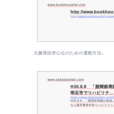
www.bookhousehd.com
http://www.bookhou
http://www.bookhousehd.com/
大腿骨頭求心位のための運動方法↓
www.sakataseikei.com
H30.8.8 「股関
明石市でリハビリテ…
https://www.sakataseikei.com
H30.8.8 「股関節周囲の
なら阪田整形外科リハビリクリ
ョン科、リウマチ科に力をいれ
います。