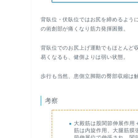
背臥位・伏臥位ではお尻を締めるよう
の術創部が痛くなり筋力発揮困難。
背臥位でのお尻上げ運動でもほとんど
易くなるも、健側よりは弱い状態。
歩行も当然、患側立脚期の臀部収縮は
考察
大殿筋は股関節伸展作用
筋は内旋作用、大腿筋膜
節伸展位で伸張され、関