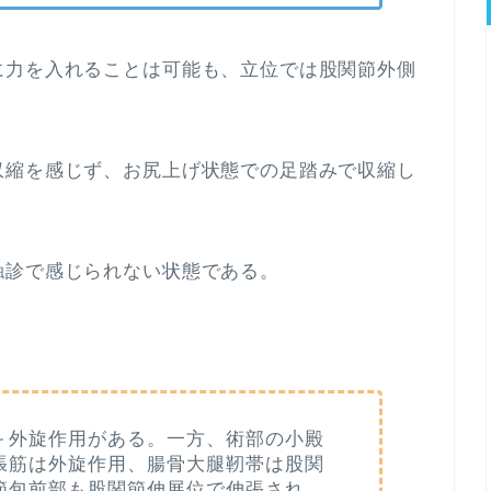
に力を入れることは可能も、立位では股関節外側
収縮を感じず、お尻上げ状態での足踏みで収縮し
触診で感じられない状態である。
＋外旋作用がある。一方、術部の小殿
張筋は外旋作用、腸骨大腿靭帯は股関
節包前部も股関節伸展位で伸張され