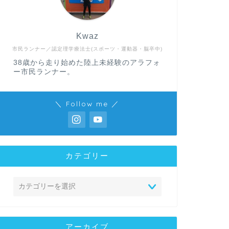
Kwaz
市民ランナー／認定理学療法士(スポーツ・運動器・脳卒中)
38歳から走り始めた陸上未経験のアラフォ
ー市民ランナー。
＼ Follow me ／
カテゴリー
アーカイブ