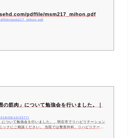
sehd.com/pdffile/msm217_mihon.pdf
pdffile/msm217_mihon.pdf
節周囲の筋肉」について勉強会を行いました。｜
/2018/09/10/2577/
筋肉」について勉強会を行いました。、明石市でリハビリテーション
ニックにご相談ください。 当院では整形外科、リハビリテーシ
ております。また通院が難しい方のための訪問リハビリも行って