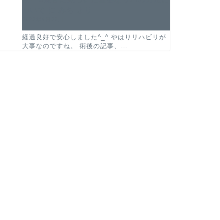
ついて
に
みち
より
2022年4月29日
経過良好で安心しました^_^ やはりリハビリが
大事なのですね。 術後の記事、…