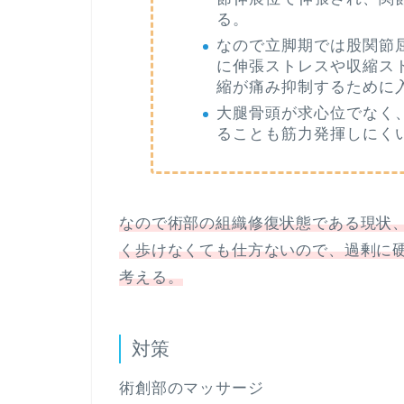
る。
なので立脚期では股関節
に伸張ストレスや収縮ス
縮が痛み抑制するために
大腿骨頭が求心位でなく
ることも筋力発揮しにく
なので術部の組織修復状態である現状
く歩けなくても仕方ないので、過剰に
考える。
対策
術創部のマッサージ