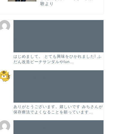
験より
【ランニングフォーム】サンダルで走る
とフォアフット走法が身につくか？実体
験より
に
miqs
より
2023年8月18日
はじめまして。 とても興味をひかれました! ふ
だん改造ビーチサンダルやlun…
【股関節唇損傷手術記#20/術後8週目】術
後7~8週目に気づいた重要なリハの方法に
ついて
に
kwaz
より
2022年4月29日
ありがとうございます。嬉しいです みちさんが
保存療法でよくなることを願っています…
【股関節唇損傷手術記#20/術後8週目】術
後7~8週目に気づいた重要なリハの方法に