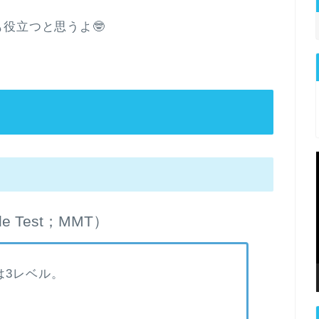
役立つと思うよ🤓
e Test；MMT）
は3レベル。