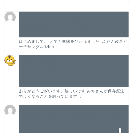
TOP
【ランニングフォーム】サンダルで走るとフォアフ
ット走法が身につくか？実体験より
に
miqs
より
2023年8月18日
プロフィール
はじめまして。 とても興味をひかれました! ふだん改造ビ
ーチサンダルやlun…
股関節唇損傷手術記
【股関節唇損傷手術記#20/術後8週目】術後7~8週
股関節唇損傷の論文紹介
目に気づいた重要なリハの方法について
に
kwaz
より
2022年4月29日
振り返り
ありがとうございます。嬉しいです みちさんが保存療法
でよくなることを願っています…
旅ラン
【股関節唇損傷手術記#20/術後8週目】術後7~8週
お問い合わせ
目に気づいた重要なリハの方法について
に
みち
よ
り
2022年4月29日