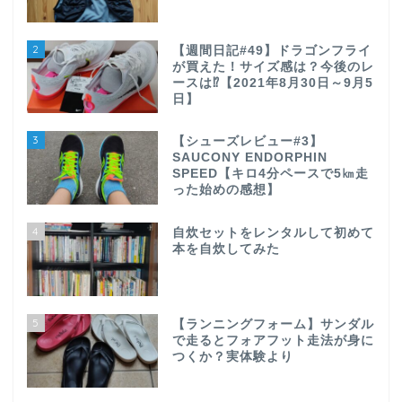
2
【週間日記#49】ドラゴンフライ
が買えた！サイズ感は？今後のレ
ースは⁉【2021年8月30日～9月5
日】
3
【シューズレビュー#3】
SAUCONY ENDORPHIN
SPEED【キロ4分ペースで5㎞走
った始めの感想】
4
自炊セットをレンタルして初めて
本を自炊してみた
5
【ランニングフォーム】サンダル
で走るとフォアフット走法が身に
つくか？実体験より