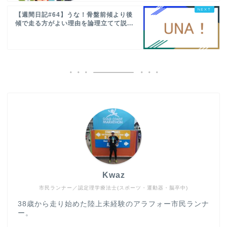
【週間日記#64】うな！骨盤前傾より後
傾で走る方がよい理由を論理立てて説...
Kwaz
市民ランナー／認定理学療法士(スポーツ・運動器・脳卒中)
38歳から走り始めた陸上未経験のアラフォー市民ランナ
ー。