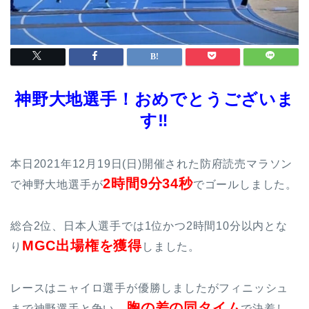
神野大地選手！おめでとうございま
す‼
本日2021年12月19日(日)開催された防府読売マラソン
2時間9分34秒
で神野大地選手が
でゴールしました。
総合2位、日本人選手では1位かつ2時間10分以内とな
MGC出場権を獲得
り
しました。
レースはニャイロ選手が優勝しましたがフィニッシュ
胸の差の同タイム
まで神野選手と争い、
で決着し