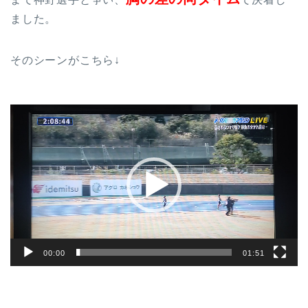
ました。
そのシーンがこちら↓
動
画
プ
レ
ー
ヤ
ー
00:00
01:51