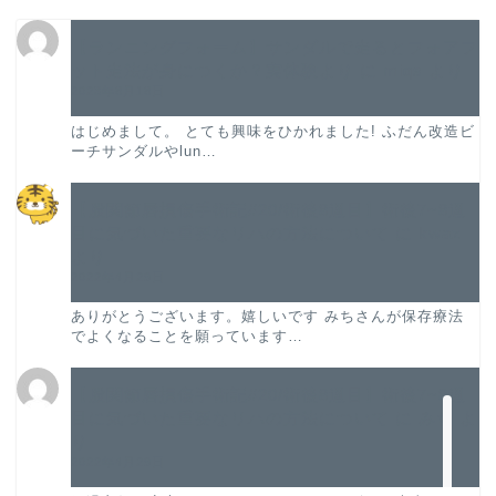
TOP
【ランニングフォーム】サンダルで走るとフォアフ
ット走法が身につくか？実体験より
に
miqs
より
2023年8月18日
プロフィール
はじめまして。 とても興味をひかれました! ふだん改造ビ
ーチサンダルやlun…
股関節唇損傷手術記
【股関節唇損傷手術記#20/術後8週目】術後7~8週
股関節唇損傷の論文紹介
目に気づいた重要なリハの方法について
に
kwaz
より
2022年4月29日
振り返り
ありがとうございます。嬉しいです みちさんが保存療法
でよくなることを願っています…
旅ラン
【股関節唇損傷手術記#20/術後8週目】術後7~8週
お問い合わせ
目に気づいた重要なリハの方法について
に
みち
よ
り
2022年4月29日