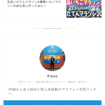
玉名いだてんマラソン&横島いちごマラ
ソン大会を見に行ってみた！
Kwaz
市民ランナー／認定理学療法士(スポーツ・運動器・脳卒中)
38歳から走り始めた陸上未経験のアラフォー市民ランナ
ー。