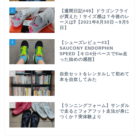
2
【週間日記#49】ドラゴンフライ
が買えた！サイズ感は？今後のレ
ースは⁉【2021年8月30日～9月5
日】
3
【シューズレビュー#3】
SAUCONY ENDORPHIN
SPEED【キロ4分ペースで5㎞走
った始めの感想】
4
自炊セットをレンタルして初めて
本を自炊してみた
5
【ランニングフォーム】サンダル
で走るとフォアフット走法が身に
つくか？実体験より