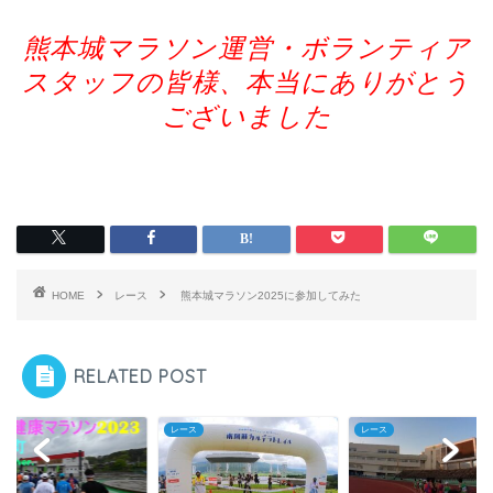
熊本城マラソン運営・ボランティア
スタッフの皆様、本当にありがとう
ございました
HOME
レース
熊本城マラソン2025に参加してみた
RELATED POST
ス
レース
レース