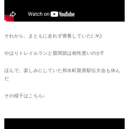
それから、まともに走れず療養していた( ;∀;)
やはりトレイルランと股関節は相性悪いのか⁉
ほんで、楽しみにしていた和水町親善駅伝大会も休ん
だ
その様子はこちら↓