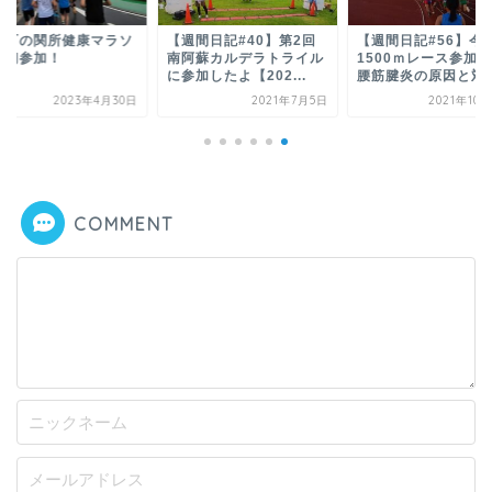
関町の関所健康マラソ
【週間日記#40】第2回
【週間日記#56】今
に初参加！
南阿蘇カルデラトライル
1500ｍレース参加
に参加したよ【202...
腰筋腱炎の原因と対..
2023年4月30日
2021年7月5日
2021年10
COMMENT