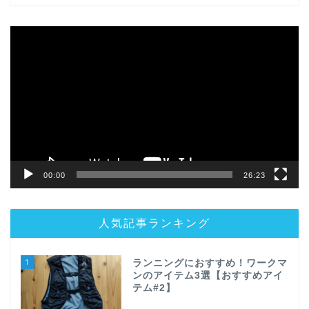
動
画
プ
レ
ー
ヤ
ー
00:00
26:23
人気記事ランキング
1
ランニングにおすすめ！ワークマ
ンのアイテム3選【おすすめアイ
テム#2】