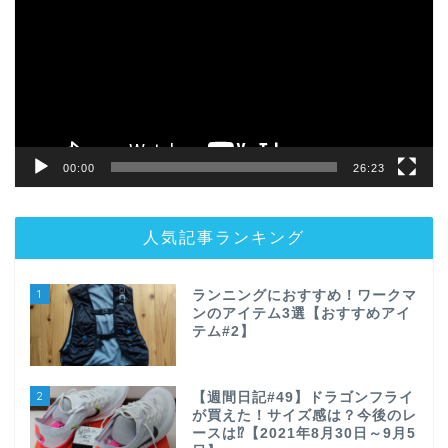
プ
レ
ー
ヤ
ー
00:00
26:23
人気記事ランキング
1
ランニングにおすすめ！ワークマ
ンのアイテム3選【おすすめアイ
テム#2】
2
【週間日記#49】ドラゴンフライ
が買えた！サイズ感は？今後のレ
ースは⁉【2021年8月30日～9月5