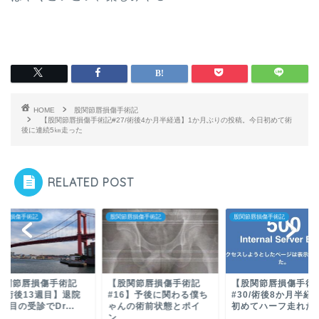
HOME
股関節唇損傷手術記
【股関節唇損傷手術記#27/術後4か月半経過】1か月ぶりの投稿。今日初めて術
後に連続5㎞走った
RELATED POST
節唇損傷手術記
股関節唇損傷手術記
股関節唇損傷手術記
股関節唇損傷手術記
【股関節唇損傷手術記
【股関節唇損傷手術
5/術後13週目】退院
#16】予後に関わる僕ち
#30/術後8か月半経
度目の受診でDr...
ゃんの術前状態とポイ
初めてハーフ走れた
ン...