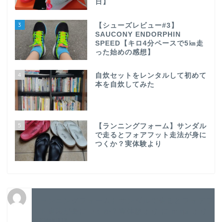
日】
3
【シューズレビュー#3】
SAUCONY ENDORPHIN
SPEED【キロ4分ペースで5㎞走
った始めの感想】
4
自炊セットをレンタルして初めて
本を自炊してみた
5
【ランニングフォーム】サンダル
で走るとフォアフット走法が身に
つくか？実体験より
TOP
【ランニングフォーム】サンダルで走るとフォアフ
ット走法が身につくか？実体験より
に
miqs
より
2023年8月18日