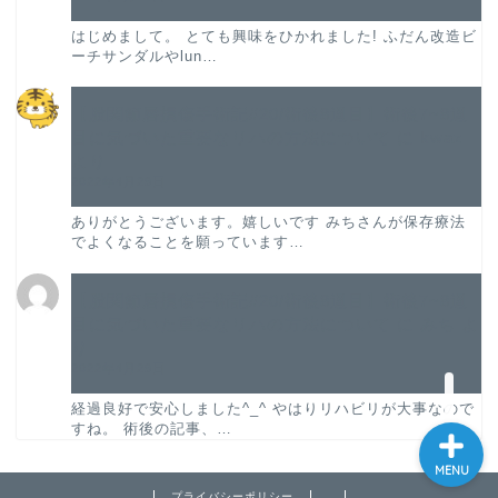
プロフィール
はじめまして。 とても興味をひかれました! ふだん改造ビ
ーチサンダルやlun…
股関節唇損傷手術記
【股関節唇損傷手術記#20/術後8週目】術後7~8週
股関節唇損傷の論文紹介
目に気づいた重要なリハの方法について
に
kwaz
より
2022年4月29日
振り返り
ありがとうございます。嬉しいです みちさんが保存療法
でよくなることを願っています…
旅ラン
【股関節唇損傷手術記#20/術後8週目】術後7~8週
お問い合わせ
目に気づいた重要なリハの方法について
に
みち
よ
り
2022年4月29日
経過良好で安心しました^_^ やはりリハビリが大事なので
すね。 術後の記事、…
MENU
プライバシーポリシー