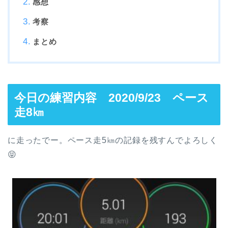
感想
考察
まとめ
今日の練習内容 2020/9/23 ペース
走8㎞
に走ったでー。ペース走5㎞の記録を残すんでよろしく
😝