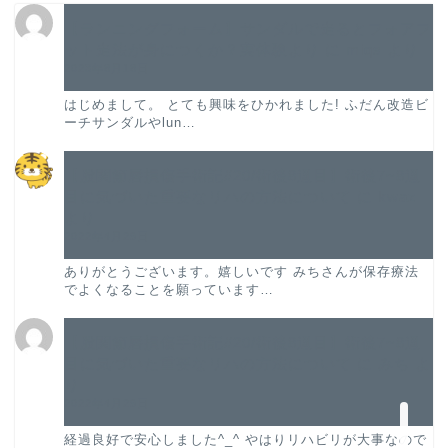
TOP
【ランニングフォーム】サンダルで走るとフォアフ
ット走法が身につくか？実体験より
に
miqs
より
2023年8月18日
プロフィール
はじめまして。 とても興味をひかれました! ふだん改造ビ
ーチサンダルやlun…
股関節唇損傷手術記
【股関節唇損傷手術記#20/術後8週目】術後7~8週
股関節唇損傷の論文紹介
目に気づいた重要なリハの方法について
に
kwaz
より
2022年4月29日
振り返り
ありがとうございます。嬉しいです みちさんが保存療法
でよくなることを願っています…
旅ラン
【股関節唇損傷手術記#20/術後8週目】術後7~8週
お問い合わせ
目に気づいた重要なリハの方法について
に
みち
よ
り
2022年4月29日
経過良好で安心しました^_^ やはりリハビリが大事なので