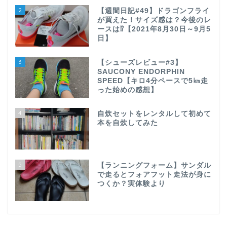
2
【週間日記#49】ドラゴンフライ
が買えた！サイズ感は？今後のレ
ースは⁉【2021年8月30日～9月5
日】
3
【シューズレビュー#3】
SAUCONY ENDORPHIN
SPEED【キロ4分ペースで5㎞走
った始めの感想】
4
自炊セットをレンタルして初めて
本を自炊してみた
5
【ランニングフォーム】サンダル
で走るとフォアフット走法が身に
つくか？実体験より