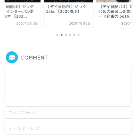
デイ日記#5】ジョグ
【デイ日記#6】ジョグ
【デイ日記#14】9
0㎞＋インターバル走
15㎞ 【2020/8/6】
じめの練習は金栗四
0ｍ5本 【202...
ード経由のjog16...
2020年8月5日
2020年8月6日
2020年9
COMMENT