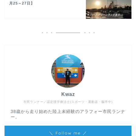
月25～27日】
Kwaz
市民ランナー／認定理学療法士(スポーツ・運動器・脳卒中)
38歳から走り始めた陸上未経験のアラフォー市民ランナ
ー。
＼ Follow me ／