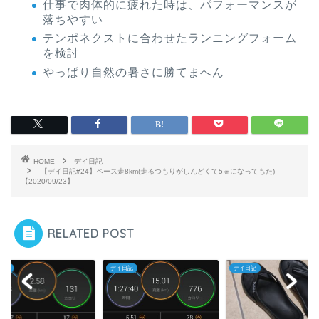
仕事で肉体的に疲れた時は、パフォーマンスが
落ちやすい
テンポネクストに合わせたランニングフォーム
を検討
やっぱり自然の暑さに勝てまへん
HOME
デイ日記
【デイ日記#24】ペース走8km(走るつもりがしんどくて5㎞になってもた)
【2020/09/23】
RELATED POST
日記
デイ日記
デイ日記