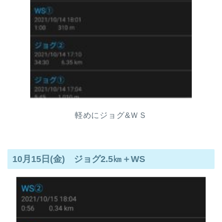
軽めにジョグ&ＷＳ
10月15日(金) ジョグ2.5㎞＋WS