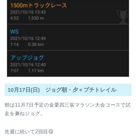
10月17日(日) ジョグ朝・夕＋プチトレイル
朝は11月7日予定の金栗四三翁マラソン大会コースで試
走を兼ねジョグ。
先週に続いて2回目😋