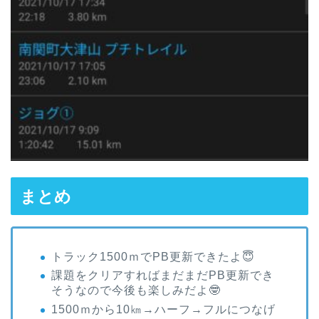
まとめ
TOP
トラック1500ｍでPB更新できたよ😇
課題をクリアすればまだまだPB更新でき
プロフィール
そうなので今後も楽しみだよ🤓
1500ｍから10㎞→ハーフ→フルにつなげ