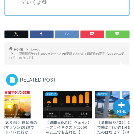
ていくよ😋
股関節唇損傷手術記
股関節唇損傷の論文紹介
振り返り
HOME
レース
旅ラン
【週間日記#55】1500mでやっとPB更新できたよ！四度目の正直【2021年10月
11日～10月17日】
お問い合わせ
RELATED POST
日記
週間日記
週間日記
MENU
週間日記#1】ヴェイパ
【週間日記#39】1週間
【週間日記#33】下
フライネクストは650
で峠走TTが約1分短縮し
知らず抜歯したから
上でも走れた【...
たのはなぜ？【20...
休んだよ【2021年...